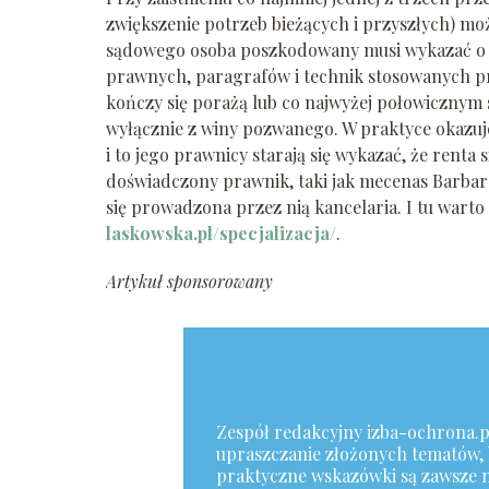
zwiększenie potrzeb bieżących i przyszłych) m
sądowego osoba poszkodowany musi wykazać o
prawnych, paragrafów i technik stosowanych pr
kończy się porażą lub co najwyżej połowicznym 
wyłącznie z winy pozwanego. W praktyce okazuj
i to jego prawnicy starają się wykazać, że renta
doświadczony prawnik, taki jak mecenas Barbara 
się prowadzona przez nią kancelaria. I tu warto
laskowska.pl/specjalizacja/
.
Artykuł sponsorowany
Zespół redakcyjny izba-ochrona.pl 
upraszczanie złożonych tematów, b
praktyczne wskazówki są zawsze n