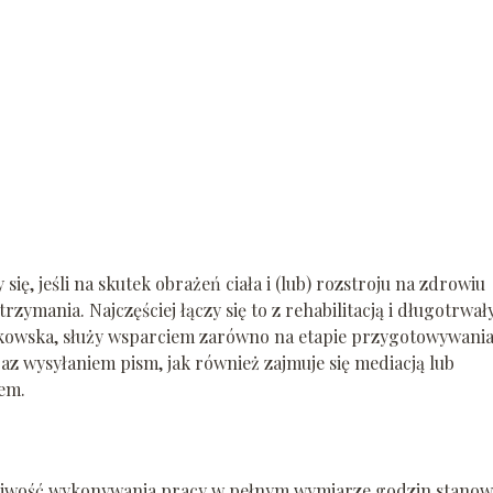
ę, jeśli na skutek obrażeń ciała i (lub) rozstroju na zdrowiu
rzymania. Najczęściej łączy się to z rehabilitacją i długotrwa
skowska, służy wsparciem zarówno na etapie przygotowywani
z wysyłaniem pism, jak również zajmuje się mediacją lub
em.
żliwość wykonywania pracy w pełnym wymiarze godzin stanow