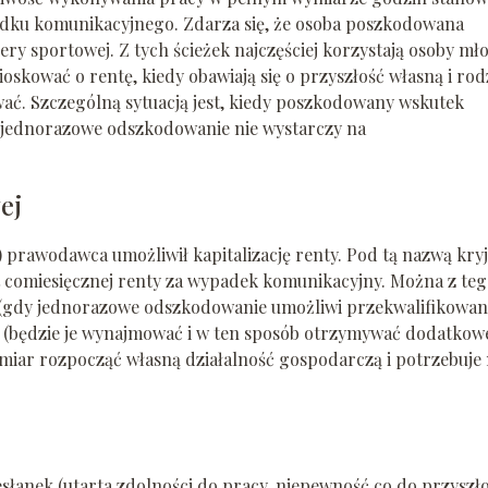
adku komunikacyjnego. Zdarza się, że osoba poszkodowana
ry sportowej. Z tych ścieżek najczęściej korzystają osoby mł
skować o rentę, kiedy obawiają się o przyszłość własną i rod
ć. Szczególną sytuacją jest, kiedy poszkodowany wskutek
y jednorazowe odszkodowanie nie wystarczy na
ej
 prawodawca umożliwił kapitalizację renty. Pod tą nazwą kryj
comiesięcznej renty za wypadek komunikacyjny. Można z te
wo (gdy jednorazowe odszkodowanie umożliwi przekwalifikowan
e (będzie je wynajmować i w ten sposób otrzymywać dodatkow
iar rozpocząć własną działalność gospodarczą i potrzebuje
esłanek (utarta zdolności do pracy, niepewność co do przyszłoś