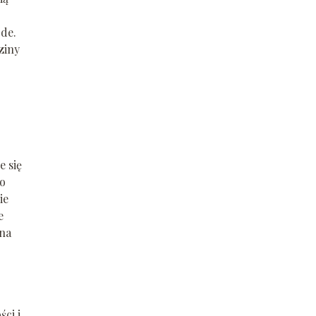
ode.
ziny
e się
go
ie
e
 na
ci i