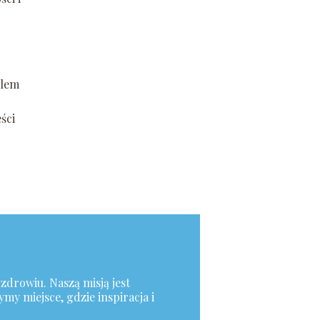
elem
ści
 zdrowiu. Naszą misją jest
my miejsce, gdzie inspiracja i