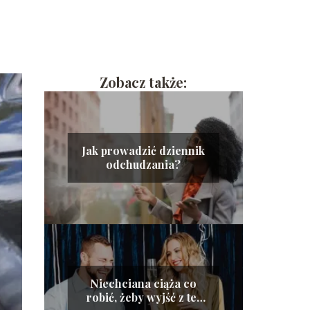
Zobacz także:
Jak prowadzić dziennik
odchudzania?
Niechciana ciąża co
robić, żeby wyjść z tej