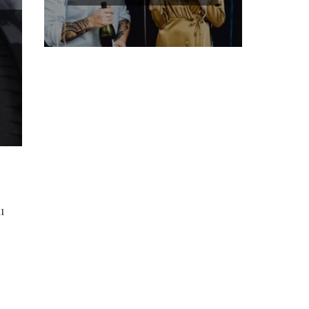
trudnej sytuacji bez
szwanku?
u