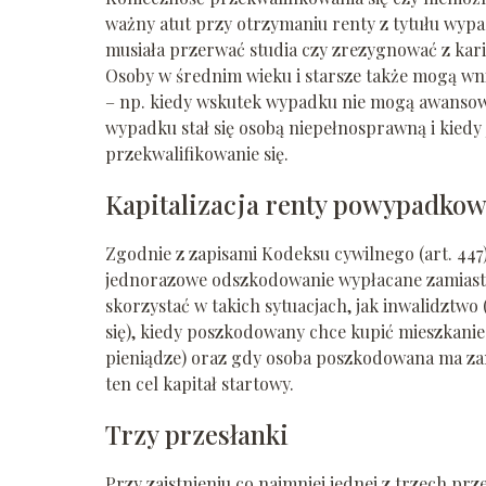
ważny atut przy otrzymaniu renty z tytułu wyp
musiała przerwać studia czy zrezygnować z karie
Osoby w średnim wieku i starsze także mogą wnio
– np. kiedy wskutek wypadku nie mogą awansowa
wypadku stał się osobą niepełnosprawną i kied
przekwalifikowanie się.
Kapitalizacja renty powypadkow
Zgodnie z zapisami Kodeksu cywilnego (art. 447)
jednorazowe odszkodowanie wypłacane zamiast 
skorzystać w takich sytuacjach, jak inwalidzt
się), kiedy poszkodowany chce kupić mieszkani
pieniądze) oraz gdy osoba poszkodowana ma zam
ten cel kapitał startowy.
Trzy przesłanki
Przy zaistnieniu co najmniej jednej z trzech prz