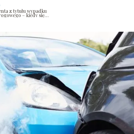
enta z tytułu wypadku
rogowego – kiedy się
ależy