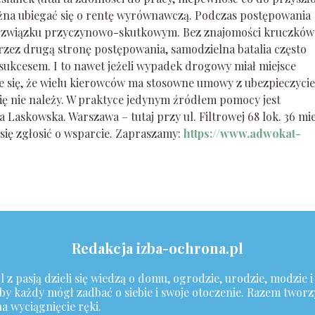
ożna ubiegać się o rentę wyrównawczą. Podczas postępowania
 związku przyczynowo-skutkowym. Bez znajomości kruczków
zez drugą stronę postępowania, samodzielna batalia często
sukcesem. I to nawet jeżeli wypadek drogowy miał miejsce
e się, że wielu kierowców ma stosowne umowy z ubezpieczyci
 się nie należy. W praktyce jedynym źródłem pomocy jest
Laskowska. Warszawa – tutaj przy ul. Filtrowej 68 lok. 36 mie
 się zgłosić o wsparcie. Zapraszamy:
https://www.adwokat-
Redakcja izba-ochrona.pl
z pasją dzieli się wiedzą o domu, ogrodzie, urodzie, modzie i
y każdy mógł zadbać o siebie i swoje otoczenie. Razem tworzy
a wyciągnięcie ręki.