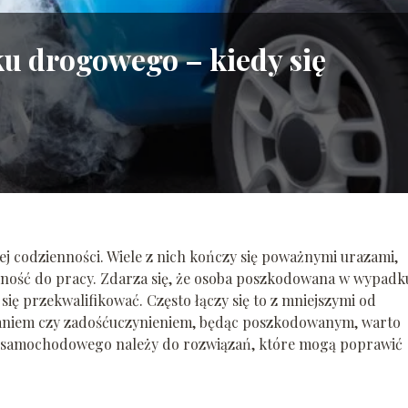
ku drogowego – kiedy się
j codzienności. Wiele z nich kończy się poważnymi urazami,
olność do pracy. Zdarza się, że osoba poszkodowana w wypadk
ię przekwalifikować. Często łączy się to z mniejszymi od
niem czy zadośćuczynieniem, będąc poszkodowanym, warto
dku samochodowego należy do rozwiązań, które mogą poprawić