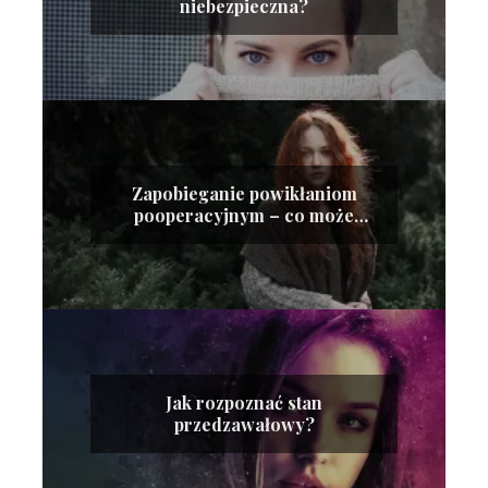
niebezpieczna?
Zapobieganie powikłaniom
pooperacyjnym – co może
zrobić pacjent?
Jak rozpoznać stan
przedzawałowy?