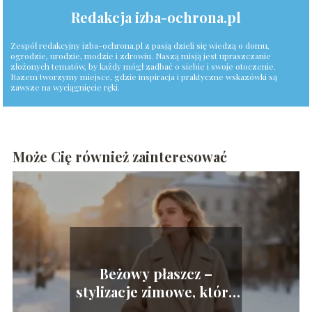
Redakcja izba-ochrona.pl
Zespół redakcyjny izba-ochrona.pl z pasją dzieli się wiedzą o domu,
ogrodzie, urodzie, modzie i zdrowiu. Naszą misją jest upraszczanie
złożonych tematów, by każdy mógł zadbać o siebie i swoje otoczenie.
Razem tworzymy miejsce, gdzie inspiracja i praktyczne wskazówki są
zawsze na wyciągnięcie ręki.
Może Cię również zainteresować
Beżowy płaszcz –
stylizacje zimowe, które
warto znać