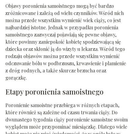
Objawy poronienia samoistnego mogą być bardzo
zróżnicowane i zależą od wielu czynników. Wśród nich
można przede wszystkim wymienić wiek ciąży, co jest
najbardziej istotne. Jednak w przypadku poronienia
samoistnego zazwyczaj pojawiają się pewne objawy,
które powinny zaniepokoić kobietę spodziewającą się
dziecka oraz skłonić ją do wizyty u lekarza. Wśród tego
rodzaju objawów można przede wszystkim wymienić
odczuwanie bólu w podbrzuszu, krwawienie i plamienie
z dróg rodnych, a także skurcze brzucha oraz
gorączkę.
Etapy poronienia samoistnego
Poronienie samoistne przebiega w różnych etapach,
które również są zależne od czasu trwania ciąży. Do
dwunastego tygodnia ciąży poronienie samoistne swoim
wyglądem może przypominać miesiączkę. Dlatego wiele
kobiet może nie mieć świadomości, że w ogóle było w