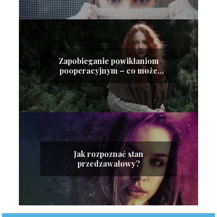
Zapobieganie powikłaniom
pooperacyjnym – co może
zrobić pacjent?
Jak rozpoznać stan
przedzawałowy?