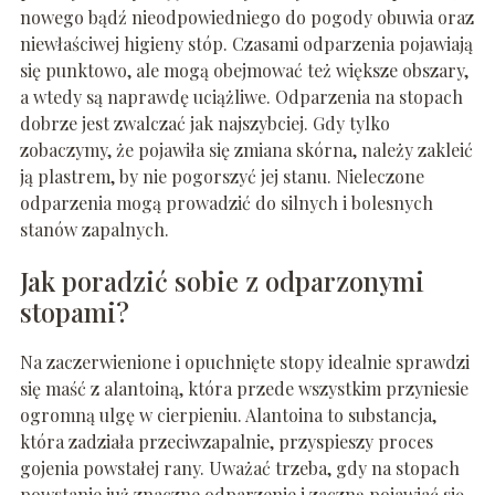
nowego bądź nieodpowiedniego do pogody obuwia oraz
niewłaściwej higieny stóp. Czasami odparzenia pojawiają
się punktowo, ale mogą obejmować też większe obszary,
a wtedy są naprawdę uciążliwe. Odparzenia na stopach
dobrze jest zwalczać jak najszybciej. Gdy tylko
zobaczymy, że pojawiła się zmiana skórna, należy zakleić
ją plastrem, by nie pogorszyć jej stanu. Nieleczone
odparzenia mogą prowadzić do silnych i bolesnych
stanów zapalnych.
Jak poradzić sobie z odparzonymi
stopami?
Na zaczerwienione i opuchnięte stopy idealnie sprawdzi
się maść z alantoiną, która przede wszystkim przyniesie
ogromną ulgę w cierpieniu. Alantoina to substancja,
która zadziała przeciwzapalnie, przyspieszy proces
gojenia powstałej rany. Uważać trzeba, gdy na stopach
powstanie już znaczne odparzenie i zaczną pojawiać się