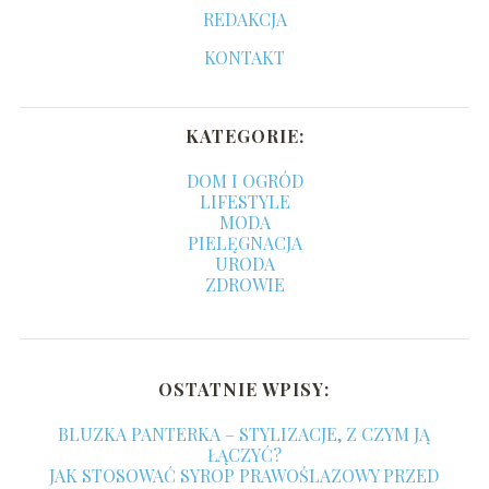
REDAKCJA
KONTAKT
KATEGORIE:
DOM I OGRÓD
LIFESTYLE
MODA
PIELĘGNACJA
URODA
ZDROWIE
OSTATNIE WPISY:
BLUZKA PANTERKA – STYLIZACJE, Z CZYM JĄ
ŁĄCZYĆ?
JAK STOSOWAĆ SYROP PRAWOŚLAZOWY PRZED