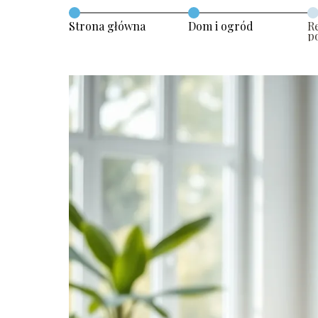
Strona główna
Dom i ogród
R
p
w