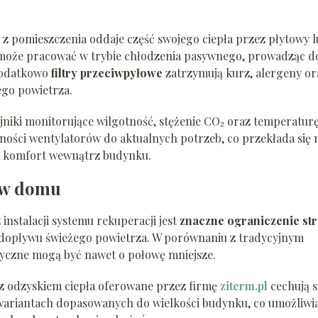
 z pomieszczenia oddaje część swojego ciepła przez płytowy l
 może pracować w trybie chłodzenia pasywnego, prowadząc d
 Dodatkowo
filtry przeciwpyłowe
zatrzymują kurz, alergeny or
ego powietrza.
iki monitorujące wilgotność, stężenie CO₂ oraz temperaturę
ości wentylatorów do aktualnych potrzeb, co przekłada się 
y komfort wewnątrz budynku.
i w domu
instalacji systemu rekuperacji jest
znaczne ograniczenie str
dopływu świeżego powietrza. W porównaniu z tradycyjnym
tyczne mogą być nawet o połowę mniejsze.
 z odzyskiem ciepła oferowane przez firmę
ziterm.pl
cechują s
wariantach dopasowanych do wielkości budynku, co umożliwi