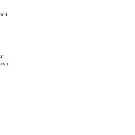
iach
ar
zyste