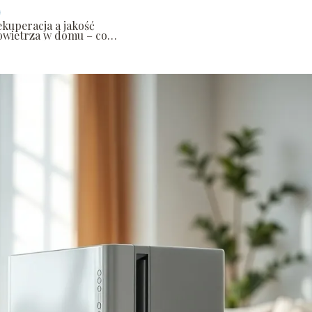
ekuperacja a jakość
owietrza w domu – co
arto wiedzieć?