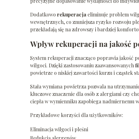
precyzyjne dopasowanie wydajności do indywid
Dodatkowo
rekuperacja
eliminuje problem wilg
wewnętrznych, co zmniejsza ryzyko rozwoju ple
przekładają się na zdrowszy i bardziej komfort
Wpływ rekuperacji na jakość 
System rekuperacji znacząco poprawia jakość po
wilgoci. Dzięki zastosowaniu zaawansowanych
f
powietrze o niskiej zawartości kurzu i cząstek st
Stała wymiana powietrza pozwala na utrzymani
kluczowe znaczenie dla osób z alergiami czy 
ciepła w wymienniku zapobiega nadmiernemu w
Przykładowe korzyści dla użytkowników:
Eliminacja wilgoci i pleśni
Redukcja alergenów