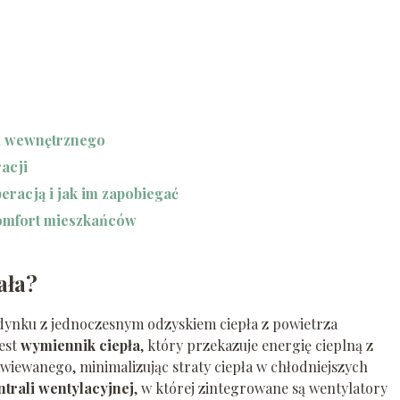
za wewnętrznego
acji
eracją i jak im zapobiegać
komfort mieszkańców
ała?
dynku z jednoczesnym odzyskiem ciepła z powietrza
est
wymiennik ciepła
, który przekazuje energię cieplną z
iewanego, minimalizując straty ciepła w chłodniejszych
ntrali wentylacyjnej
, w której zintegrowane są wentylatory