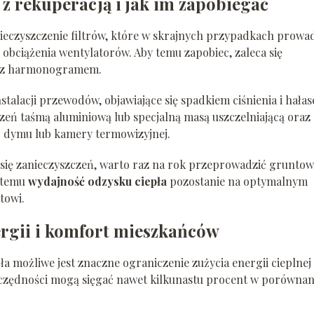
z rekuperacją i jak im zapobiegać
nieczyszczenie filtrów, które w skrajnych przypadkach prowa
obciążenia wentylatorów. Aby temu zapobiec, zaleca się
ie z harmonogramem.
alacji przewodów, objawiające się spadkiem ciśnienia i hała
zeń taśmą aluminiową lub specjalną masą uszczelniającą oraz
b dymu lub kamery termowizyjnej.
się zanieczyszczeń, warto raz na rok przeprowadzić grunto
i temu
wydajność odzysku ciepła
pozostanie na optymalnym
towi.
rgii i komfort mieszkańców
ła możliwe jest znaczne ograniczenie zużycia energii cieplnej
czędności mogą sięgać nawet kilkunastu procent w porównan