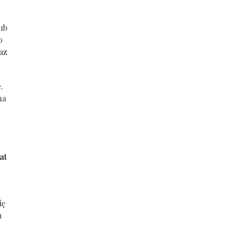
ub
o
az
.
na
at
ię
a