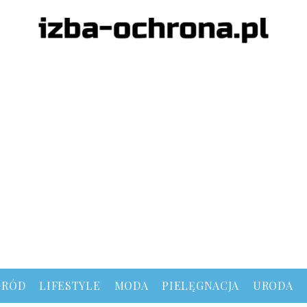
GRÓD
LIFESTYLE
MODA
PIELĘGNACJA
URODA