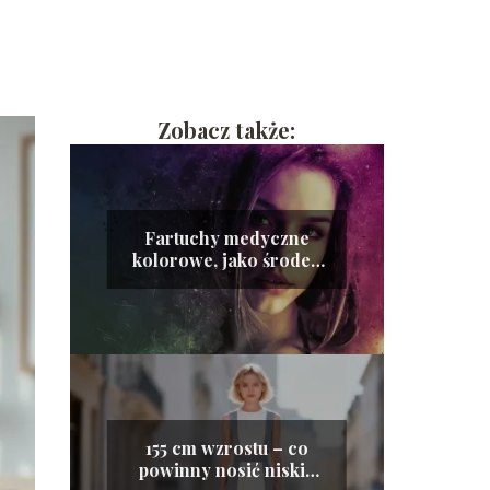
Zobacz także:
Fartuchy medyczne
kolorowe, jako środek
ochrony osobistej
155 cm wzrostu – co
powinny nosić niskie