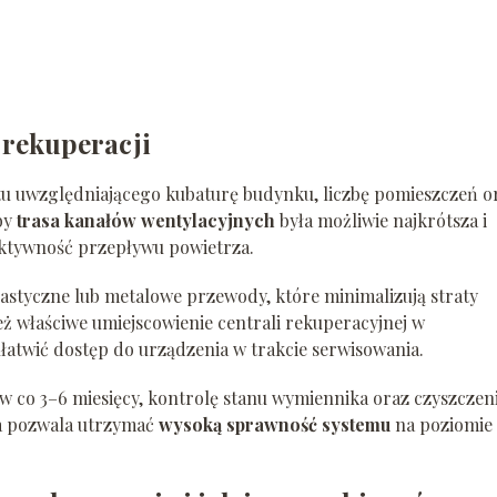
 rekuperacji
ktu uwzględniającego kubaturę budynku, liczbę pomieszczeń o
by
trasa kanałów wentylacyjnych
była możliwie najkrótsza i
ktywność przepływu powietrza.
lastyczne lub metalowe przewody, które minimalizują straty
ież właściwe umiejscowienie centrali rekuperacyjnej w
łatwić dostęp do urządzenia w trakcie serwisowania.
w co 3–6 miesięcy, kontrolę stanu wymiennika oraz czyszczen
a pozwala utrzymać
wysoką sprawność systemu
na poziomie