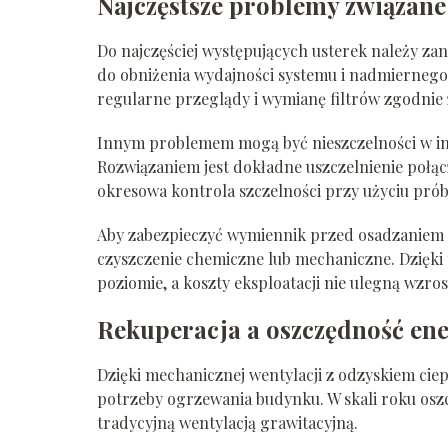
Najczęstsze problemy związane 
Do najczęściej występujących usterek należy za
do obniżenia wydajności systemu i nadmiernego 
regularne przeglądy i wymianę filtrów zgodn
Innym problemem mogą być nieszczelności w inst
Rozwiązaniem jest dokładne uszczelnienie połąc
okresowa kontrola szczelności przy użyciu pró
Aby zabezpieczyć wymiennik przed osadzaniem 
czyszczenie chemiczne lub mechaniczne. Dzięk
poziomie, a koszty eksploatacji nie ulegną wzros
Rekuperacja a oszczędność ene
Dzięki mechanicznej wentylacji z odzyskiem ciep
potrzeby ogrzewania budynku. W skali roku osz
tradycyjną wentylacją grawitacyjną.