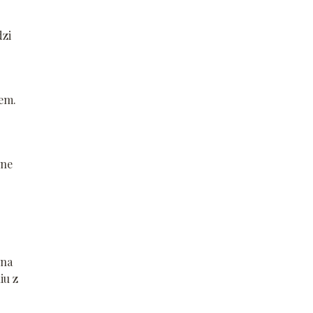
dzi
sem.
wne
 na
iu z