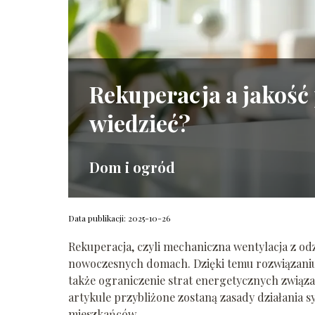
Rekuperacja a jakość
wiedzieć?
Dom i ogród
Data publikacji: 2025-10-26
Rekuperacja, czyli mechaniczna wentylacja z od
nowoczesnych domach. Dzięki temu rozwiązaniu m
także ograniczenie strat energetycznych zwią
artykule przybliżone zostaną zasady działania 
mieszkańców.